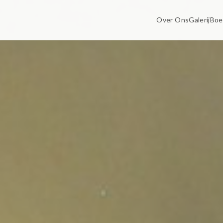
Over Ons
Galerij
Boe