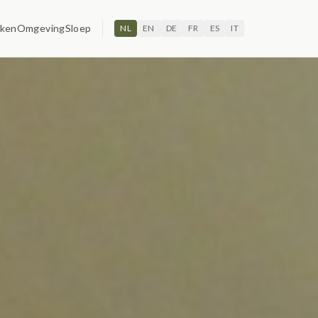
ken
Omgeving
Sloep
NL
EN
DE
FR
ES
IT